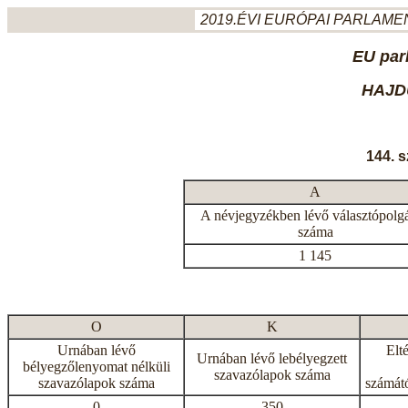
2019.ÉVI EURÓPAI PARLAMEN
EU par
HAJD
144. 
A
A névjegyzékben lévő választópolg
száma
1 145
O
K
Urnában lévő
Elt
Urnában lévő lebélyegzett
bélyegzőlenyomat nélküli
szavazólapok száma
szavazólapok száma
számátó
0
350