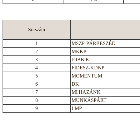
Sorszám
1
MSZP-PÁRBESZÉD
2
MKKP
3
JOBBIK
4
FIDESZ-KDNP
5
MOMENTUM
6
DK
7
MI HAZÁNK
8
MUNKÁSPÁRT
9
LMP