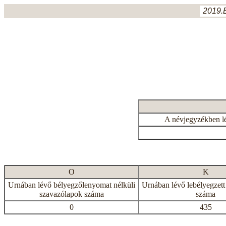
2019.
A névjegyzékben l
O
K
Urnában lévő bélyegzőlenyomat nélküli
Urnában lévő lebélyegzett
szavazólapok száma
száma
0
435