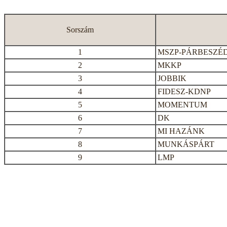
Sorszám
1
MSZP-PÁRBESZÉ
2
MKKP
3
JOBBIK
4
FIDESZ-KDNP
5
MOMENTUM
6
DK
7
MI HAZÁNK
8
MUNKÁSPÁRT
9
LMP