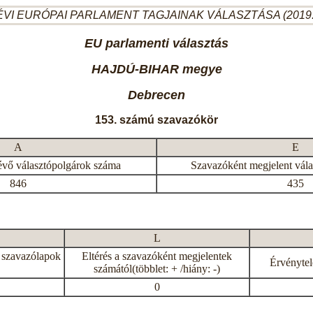
ÉVI EURÓPAI PARLAMENT TAGJAINAK VÁLASZTÁSA (2019.
EU parlamenti választás
HAJDÚ-BIHAR megye
Debrecen
153. számú szavazókör
A
E
évő választópolgárok száma
Szavazóként megjelent vál
846
435
L
 szavazólapok
Eltérés a szavazóként megjelentek
Érvénytel
számától(többlet: + /hiány: -)
0