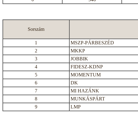
Sorszám
1
MSZP-PÁRBESZÉD
2
MKKP
3
JOBBIK
4
FIDESZ-KDNP
5
MOMENTUM
6
DK
7
MI HAZÁNK
8
MUNKÁSPÁRT
9
LMP