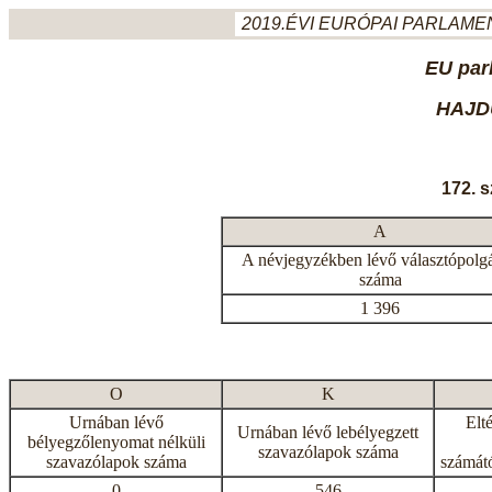
2019.ÉVI EURÓPAI PARLAMEN
EU par
HAJD
172. 
A
A névjegyzékben lévő választópolg
száma
1 396
O
K
Urnában lévő
Elt
Urnában lévő lebélyegzett
bélyegzőlenyomat nélküli
szavazólapok száma
szavazólapok száma
számátó
0
546