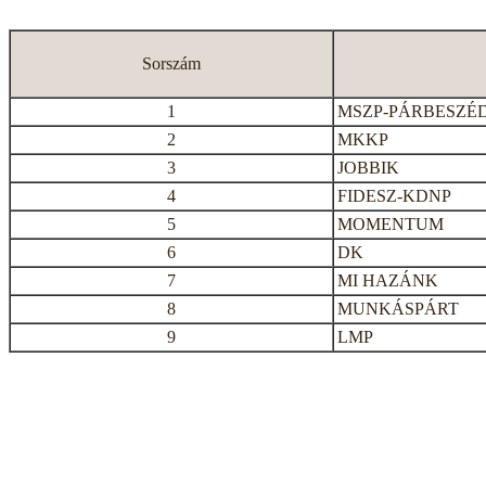
Sorszám
1
MSZP-PÁRBESZÉ
2
MKKP
3
JOBBIK
4
FIDESZ-KDNP
5
MOMENTUM
6
DK
7
MI HAZÁNK
8
MUNKÁSPÁRT
9
LMP