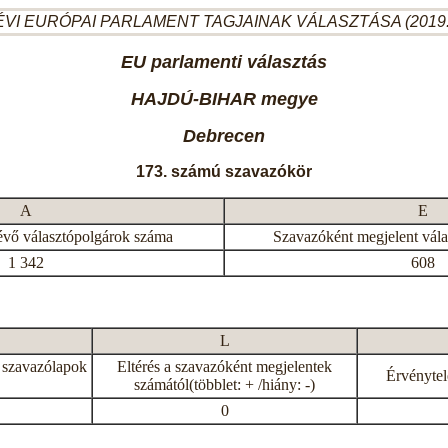
ÉVI EURÓPAI PARLAMENT TAGJAINAK VÁLASZTÁSA (2019.
EU parlamenti választás
HAJDÚ-BIHAR megye
Debrecen
173. számú szavazókör
A
E
évő választópolgárok száma
Szavazóként megjelent vál
1 342
608
L
 szavazólapok
Eltérés a szavazóként megjelentek
Érvénytel
számától(többlet: + /hiány: -)
0