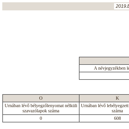
2019.
A névjegyzékben l
O
K
Urnában lévő bélyegzőlenyomat nélküli
Urnában lévő lebélyegzett
szavazólapok száma
száma
0
608