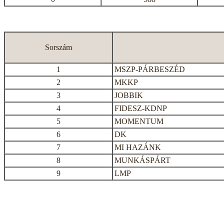
Sorszám
1
MSZP-PÁRBESZÉD
2
MKKP
3
JOBBIK
4
FIDESZ-KDNP
5
MOMENTUM
6
DK
7
MI HAZÁNK
8
MUNKÁSPÁRT
9
LMP