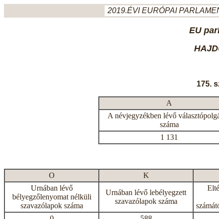
2019.ÉVI EURÓPAI PARLAMEN
EU par
HAJD
175. 
A
A névjegyzékben lévő választópolg
száma
1 131
O
K
Urnában lévő
Elt
Urnában lévő lebélyegzett
bélyegzőlenyomat nélküli
szavazólapok száma
szavazólapok száma
számátó
0
588