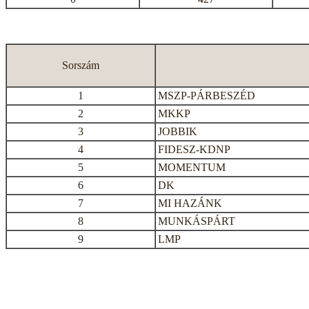
Sorszám
1
MSZP-PÁRBESZÉD
2
MKKP
3
JOBBIK
4
FIDESZ-KDNP
5
MOMENTUM
6
DK
7
MI HAZÁNK
8
MUNKÁSPÁRT
9
LMP