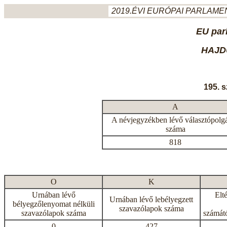
2019.ÉVI EURÓPAI PARLAMEN
EU par
HAJD
195. 
A
A névjegyzékben lévő választópolg
száma
818
O
K
Urnában lévő
Elt
Urnában lévő lebélyegzett
bélyegzőlenyomat nélküli
szavazólapok száma
szavazólapok száma
számátó
0
427