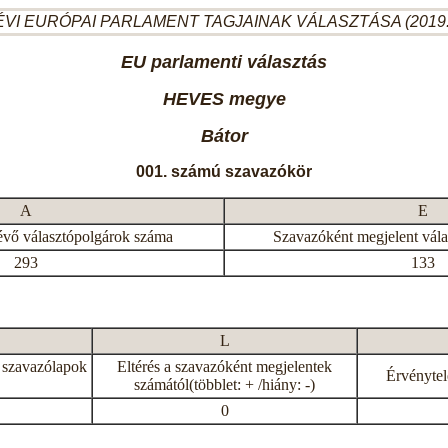
ÉVI EURÓPAI PARLAMENT TAGJAINAK VÁLASZTÁSA (2019.
EU parlamenti választás
HEVES megye
Bátor
001. számú szavazókör
A
E
évő választópolgárok száma
Szavazóként megjelent vál
293
133
L
 szavazólapok
Eltérés a szavazóként megjelentek
Érvénytel
számától(többlet: + /hiány: -)
0