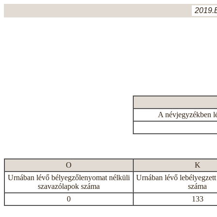
2019.
A névjegyzékben l
O
K
Urnában lévő bélyegzőlenyomat nélküli
Urnában lévő lebélyegzett
szavazólapok száma
száma
0
133