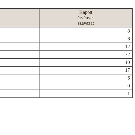
Kapott
érvényes
szavazat
8
6
12
72
10
17
6
0
1