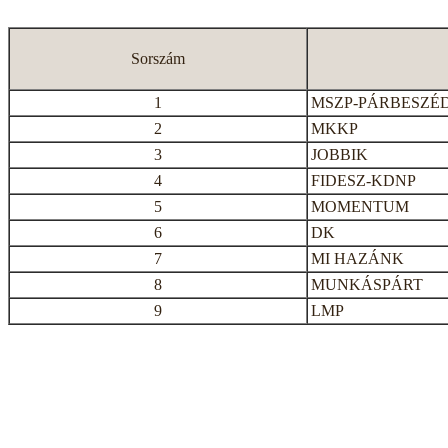
Sorszám
1
MSZP-PÁRBESZÉ
2
MKKP
3
JOBBIK
4
FIDESZ-KDNP
5
MOMENTUM
6
DK
7
MI HAZÁNK
8
MUNKÁSPÁRT
9
LMP