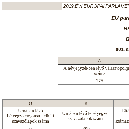
2019.ÉVI EURÓPAI PARLAMEN
EU par
H
B
001. 
A
A névjegyzékben lévő választópolg
száma
775
O
K
Urnában lévő
Elt
Urnában lévő lebélyegzett
bélyegzőlenyomat nélküli
szavazólapok száma
szavazólapok száma
számátó
0
309