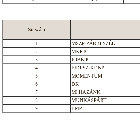
Sorszám
1
MSZP-PÁRBESZÉD
2
MKKP
3
JOBBIK
4
FIDESZ-KDNP
5
MOMENTUM
6
DK
7
MI HAZÁNK
8
MUNKÁSPÁRT
9
LMP