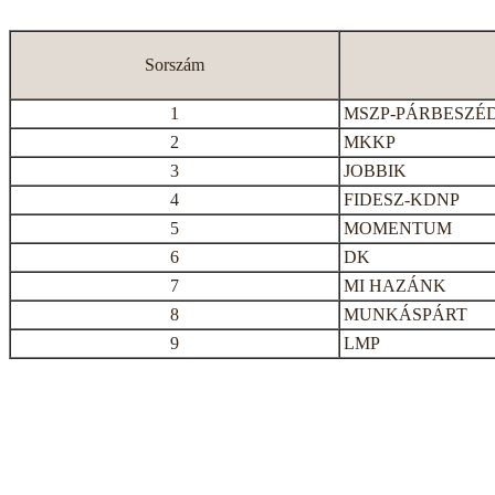
Sorszám
1
MSZP-PÁRBESZÉ
2
MKKP
3
JOBBIK
4
FIDESZ-KDNP
5
MOMENTUM
6
DK
7
MI HAZÁNK
8
MUNKÁSPÁRT
9
LMP