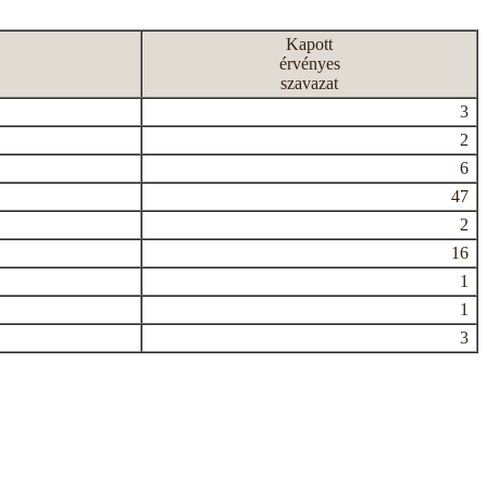
Kapott
érvényes
szavazat
3
2
6
47
2
16
1
1
3