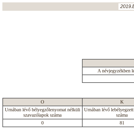
2019.
A névjegyzékben l
O
K
Urnában lévő bélyegzőlenyomat nélküli
Urnában lévő lebélyegzett
szavazólapok száma
száma
0
81