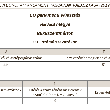
ÉVI EURÓPAI PARLAMENT TAGJAINAK VÁLASZTÁSA (2019.
EU parlamenti választás
HEVES megye
Bükkszentmárton
001. számú szavazókör
A
E
évő választópolgárok száma
Szavazóként megjelent vál
220
81
L
 szavazólapok
Eltérés a szavazóként megjelentek
Érvénytel
számától(többlet: + /hiány: -)
0