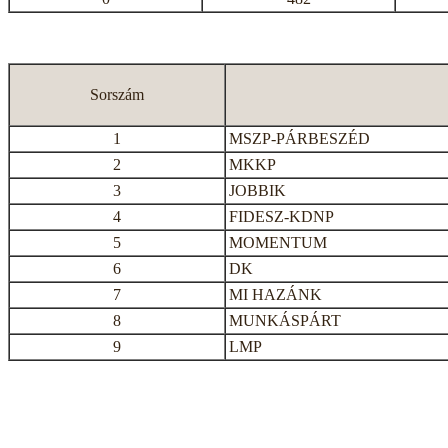
Sorszám
1
MSZP-PÁRBESZÉD
2
MKKP
3
JOBBIK
4
FIDESZ-KDNP
5
MOMENTUM
6
DK
7
MI HAZÁNK
8
MUNKÁSPÁRT
9
LMP