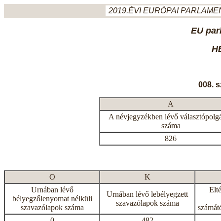
2019.ÉVI EURÓPAI PARLAMEN
EU par
H
008. 
A
A névjegyzékben lévő választópolg
száma
826
O
K
Urnában lévő
Elt
Urnában lévő lebélyegzett
bélyegzőlenyomat nélküli
szavazólapok száma
szavazólapok száma
számátó
0
482