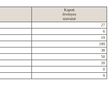
Kapott
érvényes
szavazat
27
6
19
189
38
50
20
0
9