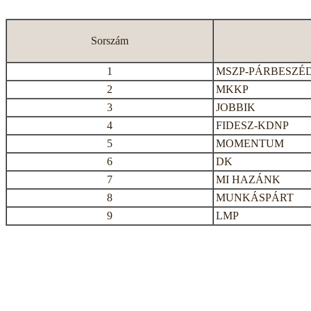
Sorszám
1
MSZP-PÁRBESZÉ
2
MKKP
3
JOBBIK
4
FIDESZ-KDNP
5
MOMENTUM
6
DK
7
MI HAZÁNK
8
MUNKÁSPÁRT
9
LMP