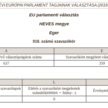
ÉVI EURÓPAI PARLAMENT TAGJAINAK VÁLASZTÁSA (2019.
EU parlamenti választás
HEVES megye
Eger
016. számú szavazókör
A
E
évő választópolgárok száma
Szavazóként megjelent vál
637
359
L
 szavazólapok
Eltérés a szavazóként megjelentek
Érvénytel
számától(többlet: + /hiány: -)
0