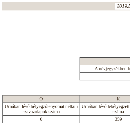
2019.
A névjegyzékben l
O
K
Urnában lévő bélyegzőlenyomat nélküli
Urnában lévő lebélyegzett
szavazólapok száma
száma
0
359