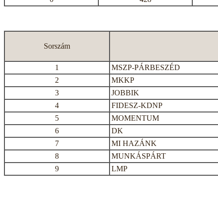
Sorszám
1
MSZP-PÁRBESZÉD
2
MKKP
3
JOBBIK
4
FIDESZ-KDNP
5
MOMENTUM
6
DK
7
MI HAZÁNK
8
MUNKÁSPÁRT
9
LMP