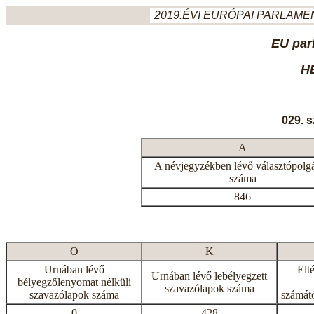
2019.ÉVI EURÓPAI PARLAMEN
EU par
H
029. 
A
A névjegyzékben lévő választópolg
száma
846
O
K
Urnában lévő
Elt
Urnában lévő lebélyegzett
bélyegzőlenyomat nélküli
szavazólapok száma
szavazólapok száma
számátó
0
428