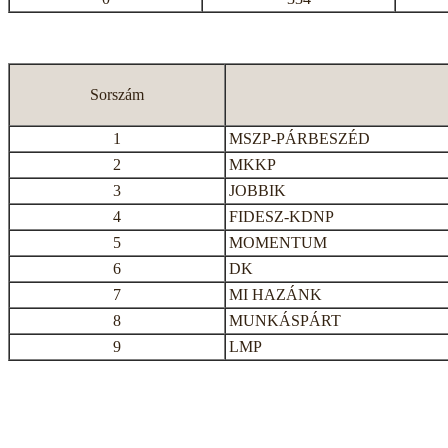
Sorszám
1
MSZP-PÁRBESZÉD
2
MKKP
3
JOBBIK
4
FIDESZ-KDNP
5
MOMENTUM
6
DK
7
MI HAZÁNK
8
MUNKÁSPÁRT
9
LMP