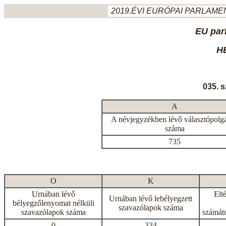
2019.ÉVI EURÓPAI PARLAMEN
EU par
H
035. 
A
A névjegyzékben lévő választópolg
száma
735
O
K
Urnában lévő
Elt
Urnában lévő lebélyegzett
bélyegzőlenyomat nélküli
szavazólapok száma
szavazólapok száma
számátó
0
334