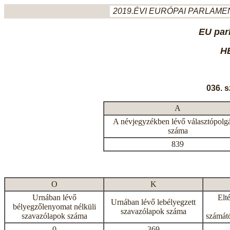
2019.ÉVI EURÓPAI PARLAMEN
EU par
H
036. 
A
A névjegyzékben lévő választópolg
száma
839
O
K
Urnában lévő
Elt
Urnában lévő lebélyegzett
bélyegzőlenyomat nélküli
szavazólapok száma
szavazólapok száma
számátó
0
369