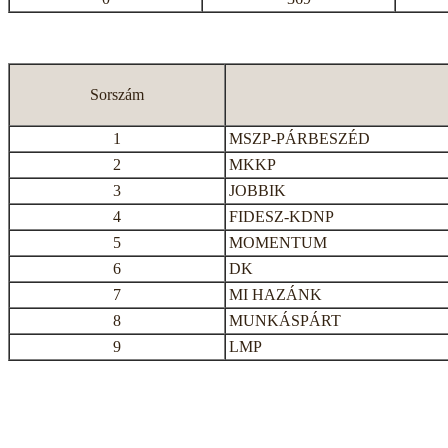
Sorszám
1
MSZP-PÁRBESZÉD
2
MKKP
3
JOBBIK
4
FIDESZ-KDNP
5
MOMENTUM
6
DK
7
MI HAZÁNK
8
MUNKÁSPÁRT
9
LMP