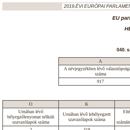
2019.ÉVI EURÓPAI PARLAMEN
EU par
H
040. 
A
A névjegyzékben lévő választópolg
száma
917
O
K
Urnában lévő
Elt
Urnában lévő lebélyegzett
bélyegzőlenyomat nélküli
szavazólapok száma
szavazólapok száma
számátó
2
318