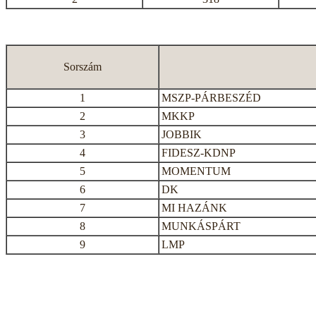
Sorszám
1
MSZP-PÁRBESZÉD
2
MKKP
3
JOBBIK
4
FIDESZ-KDNP
5
MOMENTUM
6
DK
7
MI HAZÁNK
8
MUNKÁSPÁRT
9
LMP