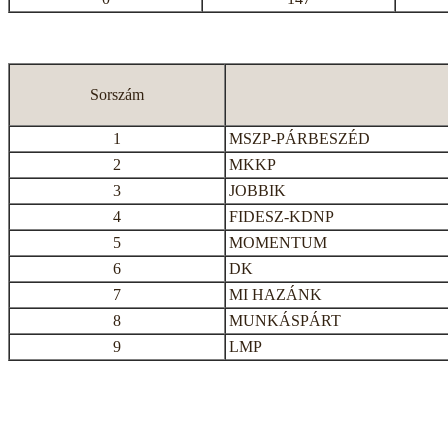
Sorszám
1
MSZP-PÁRBESZÉD
2
MKKP
3
JOBBIK
4
FIDESZ-KDNP
5
MOMENTUM
6
DK
7
MI HAZÁNK
8
MUNKÁSPÁRT
9
LMP