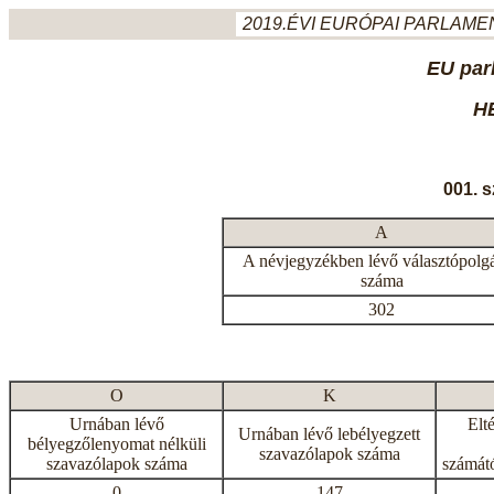
2019.ÉVI EURÓPAI PARLAMEN
EU par
H
001. 
A
A névjegyzékben lévő választópolg
száma
302
O
K
Urnában lévő
Elt
Urnában lévő lebélyegzett
bélyegzőlenyomat nélküli
szavazólapok száma
szavazólapok száma
számátó
0
147