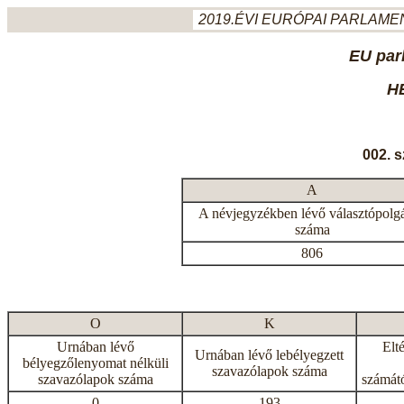
2019.ÉVI EURÓPAI PARLAMEN
EU par
H
002. 
A
A névjegyzékben lévő választópolg
száma
806
O
K
Urnában lévő
Elt
Urnában lévő lebélyegzett
bélyegzőlenyomat nélküli
szavazólapok száma
szavazólapok száma
számátó
0
193