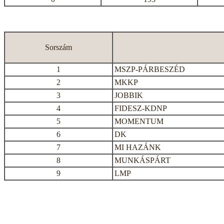
Sorszám
1
MSZP-PÁRBESZÉD
2
MKKP
3
JOBBIK
4
FIDESZ-KDNP
5
MOMENTUM
6
DK
7
MI HAZÁNK
8
MUNKÁSPÁRT
9
LMP