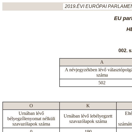
2019.ÉVI EURÓPAI PARLAMEN
EU par
H
002. 
A
A névjegyzékben lévő választópolg
száma
502
O
K
Urnában lévő
Elt
Urnában lévő lebélyegzett
bélyegzőlenyomat nélküli
szavazólapok száma
szavazólapok száma
számátó
0
190