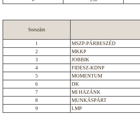
Sorszám
1
MSZP-PÁRBESZÉD
2
MKKP
3
JOBBIK
4
FIDESZ-KDNP
5
MOMENTUM
6
DK
7
MI HAZÁNK
8
MUNKÁSPÁRT
9
LMP