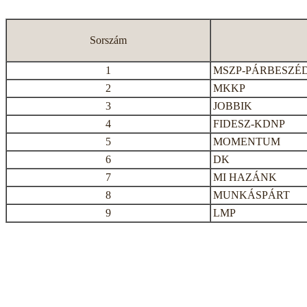
Sorszám
1
MSZP-PÁRBESZÉ
2
MKKP
3
JOBBIK
4
FIDESZ-KDNP
5
MOMENTUM
6
DK
7
MI HAZÁNK
8
MUNKÁSPÁRT
9
LMP