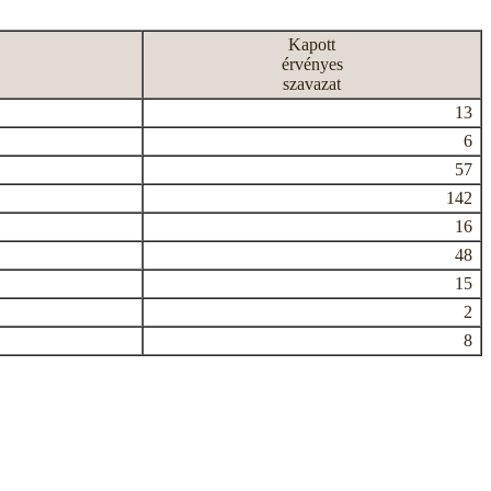
Kapott
érvényes
szavazat
13
6
57
142
16
48
15
2
8