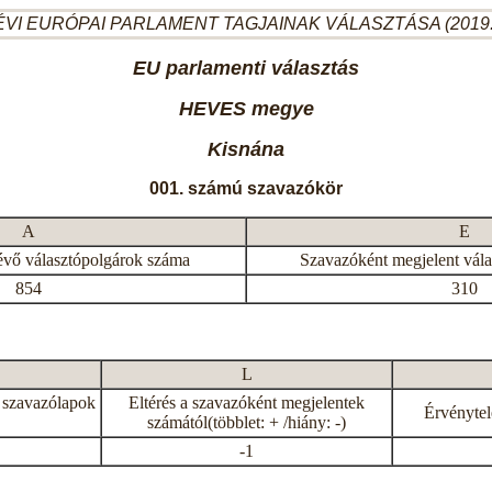
ÉVI EURÓPAI PARLAMENT TAGJAINAK VÁLASZTÁSA (2019.
EU parlamenti választás
HEVES megye
Kisnána
001. számú szavazókör
A
E
évő választópolgárok száma
Szavazóként megjelent vál
854
310
L
 szavazólapok
Eltérés a szavazóként megjelentek
Érvénytel
számától(többlet: + /hiány: -)
-1