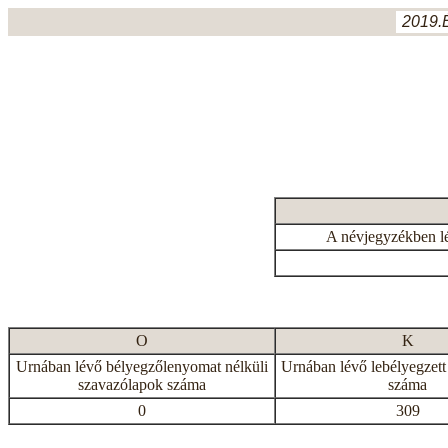
2019.
A névjegyzékben l
O
K
Urnában lévő bélyegzőlenyomat nélküli
Urnában lévő lebélyegzett
szavazólapok száma
száma
0
309