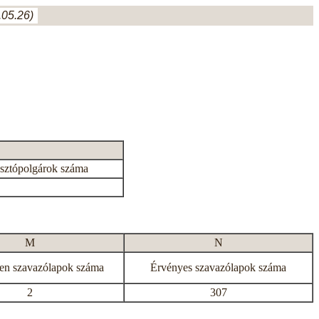
05.26)
asztópolgárok száma
M
N
en szavazólapok száma
Érvényes szavazólapok száma
2
307