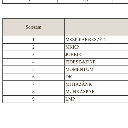
Sorszám
1
MSZP-PÁRBESZÉD
2
MKKP
3
JOBBIK
4
FIDESZ-KDNP
5
MOMENTUM
6
DK
7
MI HAZÁNK
8
MUNKÁSPÁRT
9
LMP