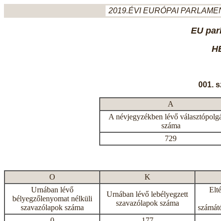
2019.ÉVI EURÓPAI PARLAMEN
EU par
H
001. 
A
A névjegyzékben lévő választópolg
száma
729
O
K
Urnában lévő
Elt
Urnában lévő lebélyegzett
bélyegzőlenyomat nélküli
szavazólapok száma
szavazólapok száma
számátó
0
177