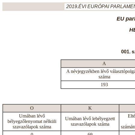
2019.ÉVI EURÓPAI PARLAMEN
EU par
H
001. 
A
A névjegyzékben lévő választópolg
száma
193
O
K
Urnában lévő
Elt
Urnában lévő lebélyegzett
bélyegzőlenyomat nélküli
szavazólapok száma
szavazólapok száma
számátó
0
69