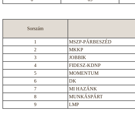
Sorszám
1
MSZP-PÁRBESZÉD
2
MKKP
3
JOBBIK
4
FIDESZ-KDNP
5
MOMENTUM
6
DK
7
MI HAZÁNK
8
MUNKÁSPÁRT
9
LMP