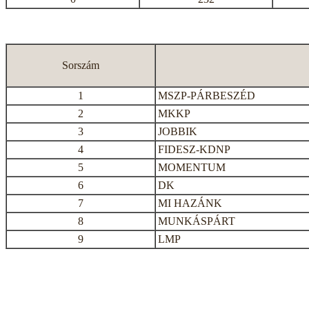
Sorszám
1
MSZP-PÁRBESZÉD
2
MKKP
3
JOBBIK
4
FIDESZ-KDNP
5
MOMENTUM
6
DK
7
MI HAZÁNK
8
MUNKÁSPÁRT
9
LMP