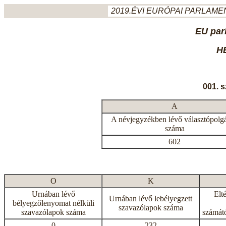
2019.ÉVI EURÓPAI PARLAMEN
EU par
H
001. 
A
A névjegyzékben lévő választópolg
száma
602
O
K
Urnában lévő
Elt
Urnában lévő lebélyegzett
bélyegzőlenyomat nélküli
szavazólapok száma
szavazólapok száma
számátó
0
232