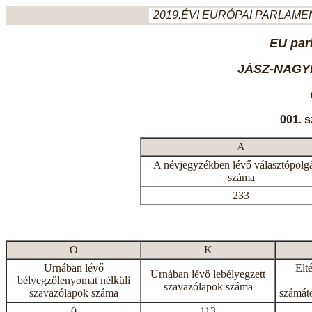
2019.ÉVI EURÓPAI PARLAMEN
EU par
JÁSZ-NAGY
001. 
A
A névjegyzékben lévő választópolg
száma
233
O
K
Urnában lévő
Elt
Urnában lévő lebélyegzett
bélyegzőlenyomat nélküli
szavazólapok száma
szavazólapok száma
számátó
0
113