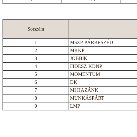
Sorszám
1
MSZP-PÁRBESZÉD
2
MKKP
3
JOBBIK
4
FIDESZ-KDNP
5
MOMENTUM
6
DK
7
MI HAZÁNK
8
MUNKÁSPÁRT
9
LMP