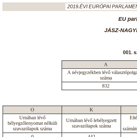
2019.ÉVI EURÓPAI PARLAMEN
EU par
JÁSZ-NAGY
001. 
A
A névjegyzékben lévő választópolg
száma
832
O
K
Urnában lévő
Elt
Urnában lévő lebélyegzett
bélyegzőlenyomat nélküli
szavazólapok száma
szavazólapok száma
számátó
0
442