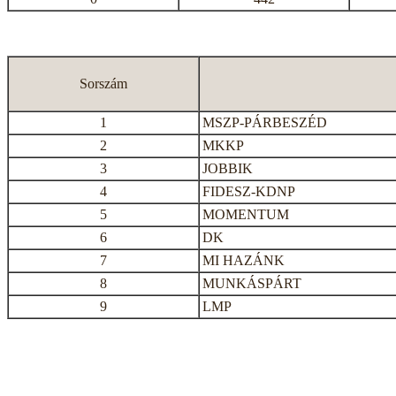
Sorszám
1
MSZP-PÁRBESZÉD
2
MKKP
3
JOBBIK
4
FIDESZ-KDNP
5
MOMENTUM
6
DK
7
MI HAZÁNK
8
MUNKÁSPÁRT
9
LMP