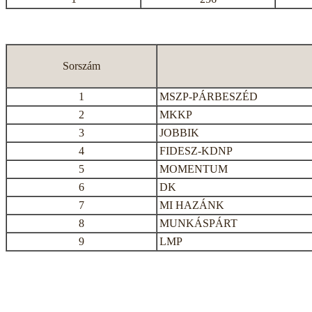
Sorszám
1
MSZP-PÁRBESZÉD
2
MKKP
3
JOBBIK
4
FIDESZ-KDNP
5
MOMENTUM
6
DK
7
MI HAZÁNK
8
MUNKÁSPÁRT
9
LMP