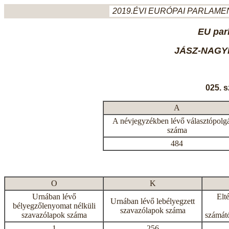
2019.ÉVI EURÓPAI PARLAMEN
EU par
JÁSZ-NAGY
025. 
A
A névjegyzékben lévő választópolg
száma
484
O
K
Urnában lévő
Elt
Urnában lévő lebélyegzett
bélyegzőlenyomat nélküli
szavazólapok száma
szavazólapok száma
számátó
1
256