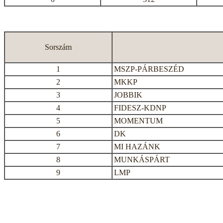
Sorszám
1
MSZP-PÁRBESZÉD
2
MKKP
3
JOBBIK
4
FIDESZ-KDNP
5
MOMENTUM
6
DK
7
MI HAZÁNK
8
MUNKÁSPÁRT
9
LMP