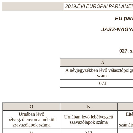
2019.ÉVI EURÓPAI PARLAMEN
EU par
JÁSZ-NAGY
027. 
A
A névjegyzékben lévő választópolg
száma
673
O
K
Urnában lévő
Elt
Urnában lévő lebélyegzett
bélyegzőlenyomat nélküli
szavazólapok száma
szavazólapok száma
számátó
0
312