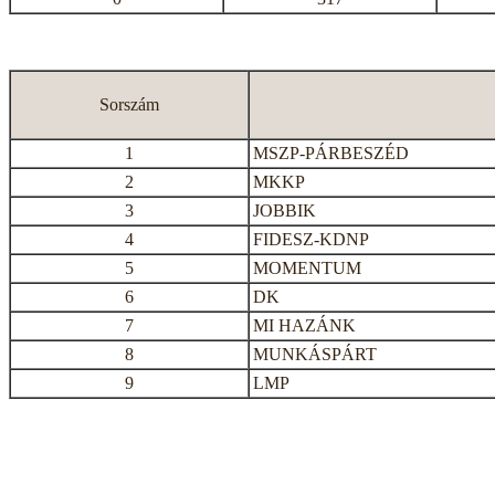
Sorszám
1
MSZP-PÁRBESZÉD
2
MKKP
3
JOBBIK
4
FIDESZ-KDNP
5
MOMENTUM
6
DK
7
MI HAZÁNK
8
MUNKÁSPÁRT
9
LMP