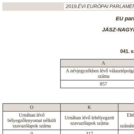
2019.ÉVI EURÓPAI PARLAMEN
EU par
JÁSZ-NAGY
041. 
A
A névjegyzékben lévő választópolg
száma
857
O
K
Urnában lévő
Elt
Urnában lévő lebélyegzett
bélyegzőlenyomat nélküli
szavazólapok száma
szavazólapok száma
számátó
0
317