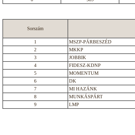
Sorszám
1
MSZP-PÁRBESZÉD
2
MKKP
3
JOBBIK
4
FIDESZ-KDNP
5
MOMENTUM
6
DK
7
MI HAZÁNK
8
MUNKÁSPÁRT
9
LMP