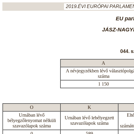
2019.ÉVI EURÓPAI PARLAMEN
EU par
JÁSZ-NAGY
044. 
A
A névjegyzékben lévő választópolg
száma
1 150
O
K
Urnában lévő
Elt
Urnában lévő lebélyegzett
bélyegzőlenyomat nélküli
szavazólapok száma
szavazólapok száma
számátó
0
589