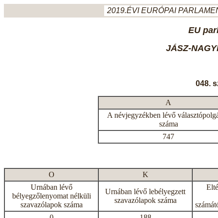
2019.ÉVI EURÓPAI PARLAMEN
EU par
JÁSZ-NAGY
048. 
A
A névjegyzékben lévő választópolg
száma
747
O
K
Urnában lévő
Elt
Urnában lévő lebélyegzett
bélyegzőlenyomat nélküli
szavazólapok száma
szavazólapok száma
számátó
0
188