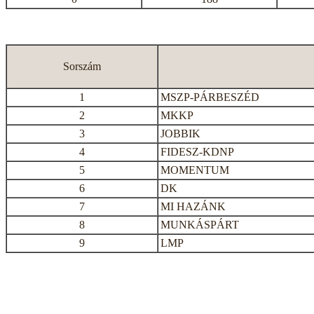
Sorszám
1
MSZP-PÁRBESZÉD
2
MKKP
3
JOBBIK
4
FIDESZ-KDNP
5
MOMENTUM
6
DK
7
MI HAZÁNK
8
MUNKÁSPÁRT
9
LMP