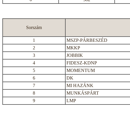
Sorszám
1
MSZP-PÁRBESZÉD
2
MKKP
3
JOBBIK
4
FIDESZ-KDNP
5
MOMENTUM
6
DK
7
MI HAZÁNK
8
MUNKÁSPÁRT
9
LMP