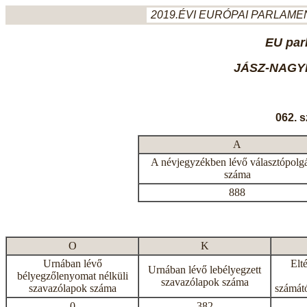
2019.ÉVI EURÓPAI PARLAMEN
EU par
JÁSZ-NAGY
062. 
A
A névjegyzékben lévő választópolg
száma
888
O
K
Urnában lévő
Elt
Urnában lévő lebélyegzett
bélyegzőlenyomat nélküli
szavazólapok száma
szavazólapok száma
számátó
0
382