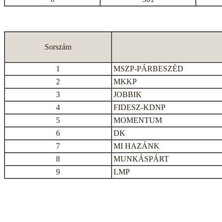
Sorszám
1
MSZP-PÁRBESZÉD
2
MKKP
3
JOBBIK
4
FIDESZ-KDNP
5
MOMENTUM
6
DK
7
MI HAZÁNK
8
MUNKÁSPÁRT
9
LMP