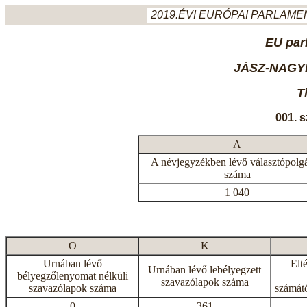
2019.ÉVI EURÓPAI PARLAMEN
EU par
JÁSZ-NAGY
T
001. 
A
A névjegyzékben lévő választópolg
száma
1 040
O
K
Urnában lévő
Elt
Urnában lévő lebélyegzett
bélyegzőlenyomat nélküli
szavazólapok száma
szavazólapok száma
számátó
0
361