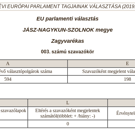
ÉVI EURÓPAI PARLAMENT TAGJAINAK VÁLASZTÁSA (2019.
EU parlamenti választás
JÁSZ-NAGYKUN-SZOLNOK megye
Zagyvarékas
003. számú szavazókör
A
E
évő választópolgárok száma
Szavazóként megjelent vál
594
198
L
 szavazólapok
Eltérés a szavazóként megjelentek
Érvénytel
számától(többlet: + /hiány: -)
0