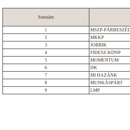
Sorszám
1
MSZP-PÁRBESZÉ
2
MKKP
3
JOBBIK
4
FIDESZ-KDNP
5
MOMENTUM
6
DK
7
MI HAZÁNK
8
MUNKÁSPÁRT
9
LMP