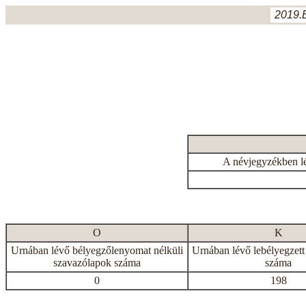
2019.
A névjegyzékben l
O
K
Urnában lévő bélyegzőlenyomat nélküli
Urnában lévő lebélyegzett
szavazólapok száma
száma
0
198