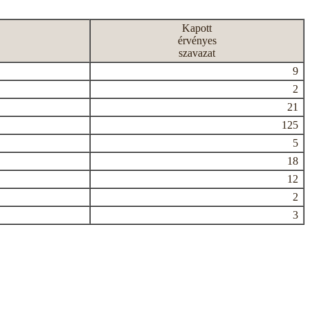
Kapott
érvényes
szavazat
9
2
21
125
5
18
12
2
3