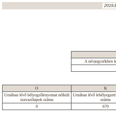
2019.
A névjegyzékben l
O
K
Urnában lévő bélyegzőlenyomat nélküli
Urnában lévő lebélyegzett
szavazólapok száma
száma
0
670