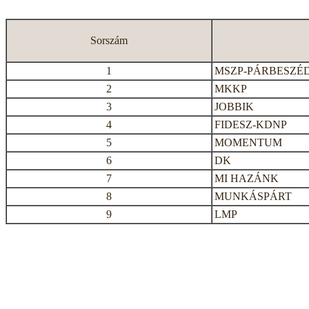
Sorszám
1
MSZP-PÁRBESZÉ
2
MKKP
3
JOBBIK
4
FIDESZ-KDNP
5
MOMENTUM
6
DK
7
MI HAZÁNK
8
MUNKÁSPÁRT
9
LMP