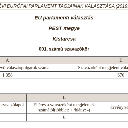
ÉVI EURÓPAI PARLAMENT TAGJAINAK VÁLASZTÁSA (2019.
EU parlamenti választás
PEST megye
Kistarcsa
001. számú szavazókör
A
E
évő választópolgárok száma
Szavazóként megjelent vál
1 358
670
L
 szavazólapok
Eltérés a szavazóként megjelentek
Érvénytel
számától(többlet: + /hiány: -)
0