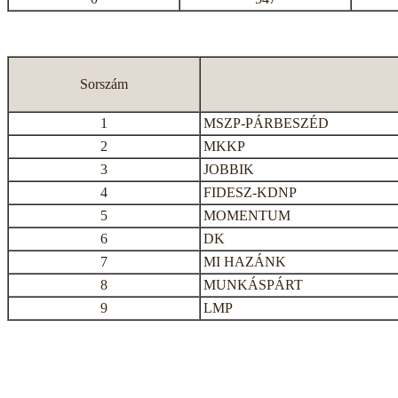
Sorszám
1
MSZP-PÁRBESZÉD
2
MKKP
3
JOBBIK
4
FIDESZ-KDNP
5
MOMENTUM
6
DK
7
MI HAZÁNK
8
MUNKÁSPÁRT
9
LMP