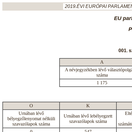
2019.ÉVI EURÓPAI PARLAMEN
EU par
P
001. 
A
A névjegyzékben lévő választópolg
száma
1 175
O
K
Urnában lévő
Elt
Urnában lévő lebélyegzett
bélyegzőlenyomat nélküli
szavazólapok száma
szavazólapok száma
számátó
0
547