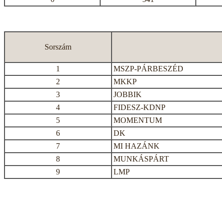
Sorszám
1
MSZP-PÁRBESZÉD
2
MKKP
3
JOBBIK
4
FIDESZ-KDNP
5
MOMENTUM
6
DK
7
MI HAZÁNK
8
MUNKÁSPÁRT
9
LMP