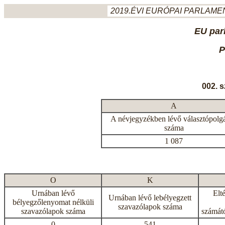
2019.ÉVI EURÓPAI PARLAMEN
EU par
P
002. 
A
A névjegyzékben lévő választópolg
száma
1 087
O
K
Urnában lévő
Elt
Urnában lévő lebélyegzett
bélyegzőlenyomat nélküli
szavazólapok száma
szavazólapok száma
számátó
0
541