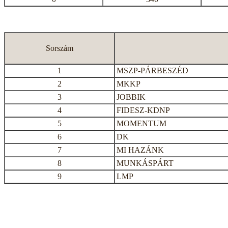
Sorszám
1
MSZP-PÁRBESZÉD
2
MKKP
3
JOBBIK
4
FIDESZ-KDNP
5
MOMENTUM
6
DK
7
MI HAZÁNK
8
MUNKÁSPÁRT
9
LMP