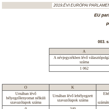
2019.ÉVI EURÓPAI PARLAMEN
EU par
P
003. 
A
A névjegyzékben lévő választópolg
száma
1 062
O
K
Urnában lévő
Elt
Urnában lévő lebélyegzett
bélyegzőlenyomat nélküli
szavazólapok száma
szavazólapok száma
számátó
0
340