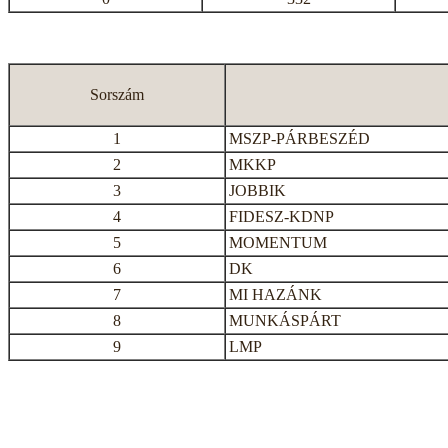
Sorszám
1
MSZP-PÁRBESZÉD
2
MKKP
3
JOBBIK
4
FIDESZ-KDNP
5
MOMENTUM
6
DK
7
MI HAZÁNK
8
MUNKÁSPÁRT
9
LMP