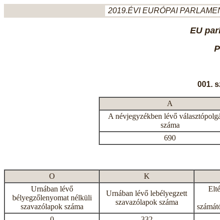
2019.ÉVI EURÓPAI PARLAMEN
EU par
P
001. 
A
A névjegyzékben lévő választópolg
száma
690
O
K
Urnában lévő
Elt
Urnában lévő lebélyegzett
bélyegzőlenyomat nélküli
szavazólapok száma
szavazólapok száma
számátó
0
332