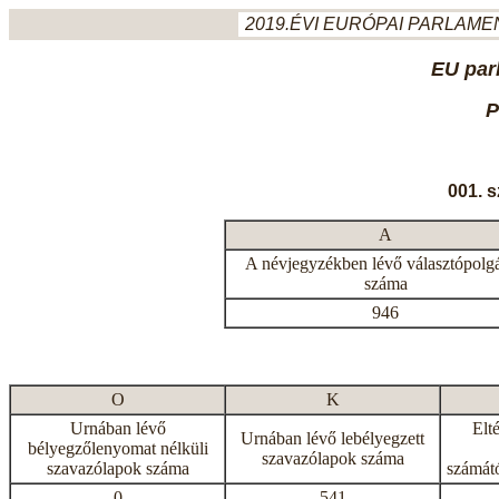
2019.ÉVI EURÓPAI PARLAMEN
EU par
P
001. 
A
A névjegyzékben lévő választópolg
száma
946
O
K
Urnában lévő
Elt
Urnában lévő lebélyegzett
bélyegzőlenyomat nélküli
szavazólapok száma
szavazólapok száma
számátó
0
541