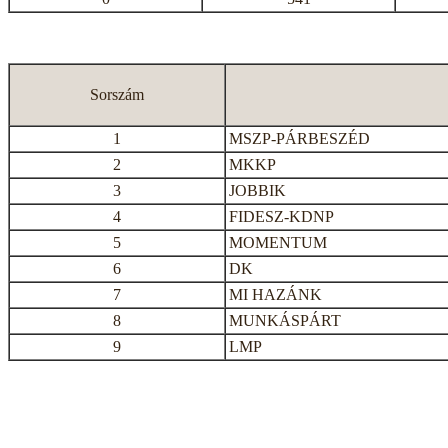
Sorszám
1
MSZP-PÁRBESZÉD
2
MKKP
3
JOBBIK
4
FIDESZ-KDNP
5
MOMENTUM
6
DK
7
MI HAZÁNK
8
MUNKÁSPÁRT
9
LMP