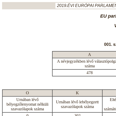
2019.ÉVI EURÓPAI PARLAMEN
EU par
001. 
A
A névjegyzékben lévő választópolg
száma
478
O
K
Urnában lévő
Elt
Urnában lévő lebélyegzett
bélyegzőlenyomat nélküli
szavazólapok száma
szavazólapok száma
számátó
0
302