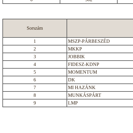
Sorszám
1
MSZP-PÁRBESZÉD
2
MKKP
3
JOBBIK
4
FIDESZ-KDNP
5
MOMENTUM
6
DK
7
MI HAZÁNK
8
MUNKÁSPÁRT
9
LMP