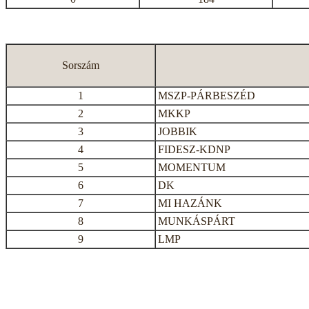
Sorszám
1
MSZP-PÁRBESZÉD
2
MKKP
3
JOBBIK
4
FIDESZ-KDNP
5
MOMENTUM
6
DK
7
MI HAZÁNK
8
MUNKÁSPÁRT
9
LMP