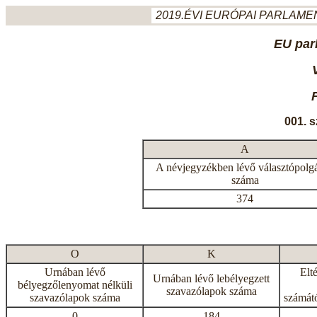
2019.ÉVI EURÓPAI PARLAMEN
EU par
001. 
A
A névjegyzékben lévő választópolg
száma
374
O
K
Urnában lévő
Elt
Urnában lévő lebélyegzett
bélyegzőlenyomat nélküli
szavazólapok száma
szavazólapok száma
számátó
0
184