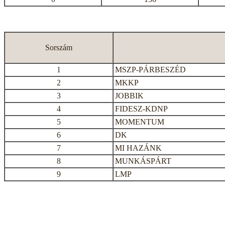
Sorszám
1
MSZP-PÁRBESZÉD
2
MKKP
3
JOBBIK
4
FIDESZ-KDNP
5
MOMENTUM
6
DK
7
MI HAZÁNK
8
MUNKÁSPÁRT
9
LMP