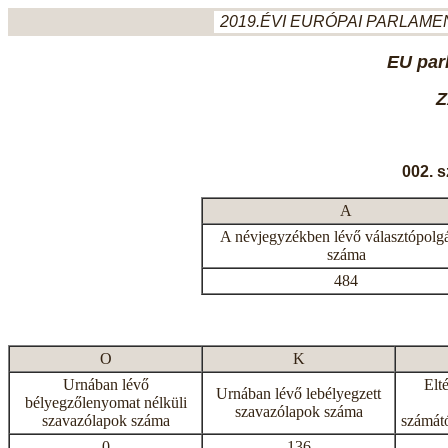
2019.ÉVI EURÓPAI PARLAMEN
EU par
Z
002. 
A
A névjegyzékben lévő választópolg
száma
484
O
K
Urnában lévő
Elt
Urnában lévő lebélyegzett
bélyegzőlenyomat nélküli
szavazólapok száma
szavazólapok száma
számátó
0
136