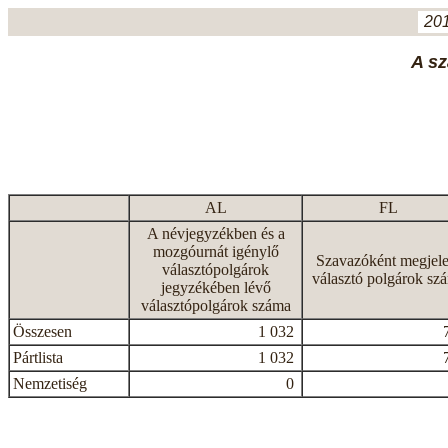
201
A sz
AL
FL
A névjegyzékben és a
mozgóurnát igénylő
Szavazóként megjele
választópolgárok
választó polgárok sz
jegyzékében lévő
választópolgárok száma
Összesen
1 032
Pártlista
1 032
Nemzetiség
0