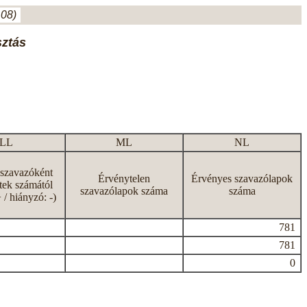
.08)
sztás
LL
ML
NL
 szavazóként
Érvénytelen
Érvényes szavazólapok
tek számától
szavazólapok száma
száma
+ / hiányzó: -)
781
781
0