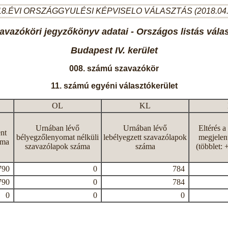
8.ÉVI ORSZÁGGYULÉSI KÉPVISELO VÁLASZTÁS (2018.04
avazóköri jegyzőkönyv adatai - Országos listás vála
Budapest IV. kerület
008. számú szavazókör
11. számú egyéni választókerület
OL
KL
Urnában lévő
Urnában lévő
Eltérés a
nt
bélyegzőlenyomat nélküli
lebélyegzett szavazólapok
megjelen
áma
szavazólapok száma
száma
(többlet: 
790
0
784
790
0
784
0
0
0