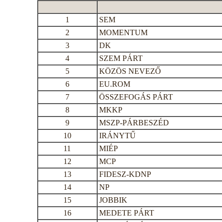
1
SEM
2
MOMENTUM
3
DK
4
SZEM PÁRT
5
KÖZÖS NEVEZŐ
6
EU.ROM
7
ÖSSZEFOGÁS PÁRT
8
MKKP
9
MSZP-PÁRBESZÉD
10
IRÁNYTŰ
11
MIÉP
12
MCP
13
FIDESZ-KDNP
14
NP
15
JOBBIK
16
MEDETE PÁRT