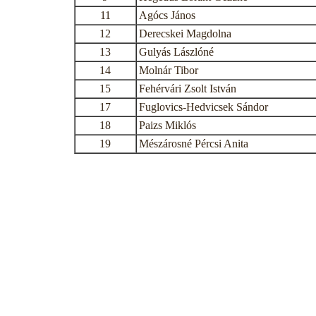
11
Agócs János
12
Derecskei Magdolna
13
Gulyás Lászlóné
14
Molnár Tibor
15
Fehérvári Zsolt István
17
Fuglovics-Hedvicsek Sándor
18
Paizs Miklós
19
Mészárosné Pércsi Anita