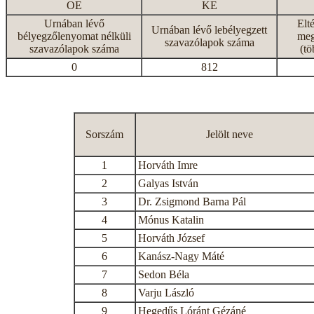
OE
KE
Urnában lévő
Elt
Urnában lévő lebélyegzett
bélyegzőlenyomat nélküli
meg
szavazólapok száma
szavazólapok száma
(tö
0
812
Sorszám
Jelölt neve
1
Horváth Imre
2
Galyas István
3
Dr. Zsigmond Barna Pál
4
Mónus Katalin
5
Horváth József
6
Kanász-Nagy Máté
7
Sedon Béla
8
Varju László
9
Hegedűs Lóránt Gézáné