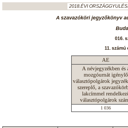
2018.ÉVI ORSZÁGGYULÉSI
A szavazóköri jegyzőkönyv ada
Budap
016. 
11. számú 
AE
A névjegyzékben és 
mozgóurnát igénylő
választópolgárok jegyzé
szereplő, a szavazókör
lakcímmel rendelkez
választópolgárok szá
1 036