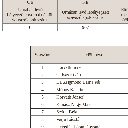
OE
KE
Urnában lévő
Elt
Urnában lévő lebélyegzett
bélyegzőlenyomat nélküli
meg
szavazólapok száma
szavazólapok száma
(tö
0
907
Sorszám
Jelölt neve
1
Horváth Imre
2
Galyas István
3
Dr. Zsigmond Barna Pál
4
Mónus Katalin
5
Horváth József
6
Kanász-Nagy Máté
7
Sedon Béla
8
Varju László
9
Hegedűs Lóránt Gézáné