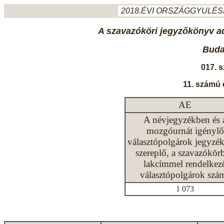
2018.ÉVI ORSZÁGGYULÉSI
A szavazóköri jegyzőkönyv ada
Budap
017. 
11. számú 
AE
A névjegyzékben és 
mozgóurnát igénylő
választópolgárok jegyzé
szereplő, a szavazókör
lakcímmel rendelkez
választópolgárok szá
1 073