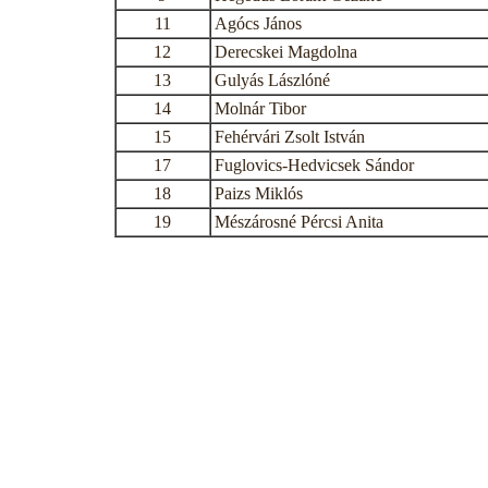
11
Agócs János
12
Derecskei Magdolna
13
Gulyás Lászlóné
14
Molnár Tibor
15
Fehérvári Zsolt István
17
Fuglovics-Hedvicsek Sándor
18
Paizs Miklós
19
Mészárosné Pércsi Anita