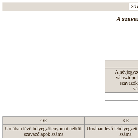
201
A szavaz
A névjegyz
választópol
szavazók
vá
OE
KE
Urnában lévő bélyegzőlenyomat nélküli
Urnában lévő lebélyegzett
szavazólapok száma
száma