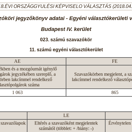
8.ÉVI ORSZÁGGYULÉSI KÉPVISELO VÁLASZTÁS (2018.04
óköri jegyzőkönyv adatai - Egyéni választókerületi 
Budapest IV. kerület
023. számú szavazókör
11. számú egyéni választókerület
AE
FE
ékben és a mozgóurnát igénylő
gárok jegyzékében szereplő, a
Szavazókörben megjelent, a s
örben lakcímmel rendelkező
lakcímmel rendelkező választóp
lasztópolgárok száma
1 063
865
LE
 szavazólapok
Eltérés a szavazóként megjelentek
Érvénytelen 
számától (többlet: + /hiány: -)