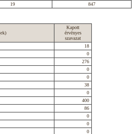
19
847
Kapott
(ek)
érvényes
szavazat
18
0
276
0
0
38
0
400
86
0
0
0