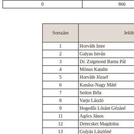
0
866
Sorszám
Jelöl
1
Horváth Imre
2
Galyas István
3
Dr. Zsigmond Barna Pál
4
Mónus Katalin
5
Horváth József
6
Kanász-Nagy Máté
7
Sedon Béla
8
Varju László
9
Hegedűs Lóránt Gézáné
11
Agócs János
12
Derecskei Magdolna
13
Gulyás Lászlóné