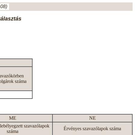
.08)
választás
zavazókörben
olgárok száma
ME
NE
lebélyegzett szavazólapok
Érvényes szavazólapok száma
száma