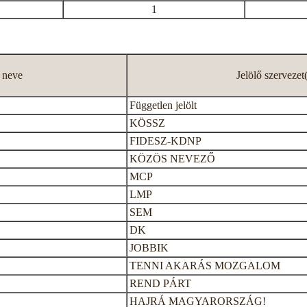
1
t neve
Jelölő szervezet
Független jelölt
KÖSSZ
FIDESZ-KDNP
KÖZÖS NEVEZŐ
MCP
LMP
SEM
DK
JOBBIK
TENNI AKARÁS MOZGALOM
REND PÁRT
HAJRÁ MAGYARORSZÁG!