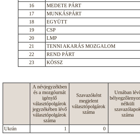
16
MEDETE PÁRT
17
MUNKÁSPÁRT
18
EGYÜTT
19
CSP
20
LMP
21
TENNI AKARÁS MOZGALOM
22
REND PÁRT
23
KÖSSZ
A névjegyzékben
és a mozgóurnát
Urnában lév
Szavazóként
igénylő
bélyegzőlenyo
megjelent
választópolgárok
nélküli
választópolgárok
jegyzékében lévő
szavazólapo
száma
választópolgárok
száma
száma
Ukrán
1
0