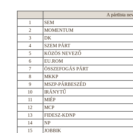
A pártlista ne
1
SEM
2
MOMENTUM
3
DK
4
SZEM PÁRT
5
KÖZÖS NEVEZŐ
6
EU.ROM
7
ÖSSZEFOGÁS PÁRT
8
MKKP
9
MSZP-PÁRBESZÉD
10
IRÁNYTŰ
11
MIÉP
12
MCP
13
FIDESZ-KDNP
14
NP
15
JOBBIK