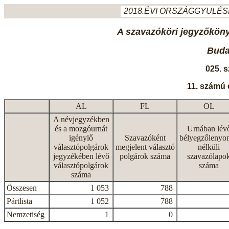
2018.ÉVI ORSZÁGGYULÉSI
A szavazóköri jegyzőkönyv
Budap
025. 
11. számú 
AL
FL
OL
A névjegyzékben
és a mozgóurnát
Urnában lév
igénylő
Szavazóként
bélyegzőlenyo
választópolgárok
megjelent választó
nélküli
jegyzékében lévő
polgárok száma
szavazólapo
választópolgárok
száma
száma
Összesen
1 053
788
Pártlista
1 052
788
Nemzetiség
1
0