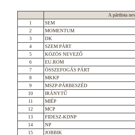
A pártlista ne
1
SEM
2
MOMENTUM
3
DK
4
SZEM PÁRT
5
KÖZÖS NEVEZŐ
6
EU.ROM
7
ÖSSZEFOGÁS PÁRT
8
MKKP
9
MSZP-PÁRBESZÉD
10
IRÁNYTŰ
11
MIÉP
12
MCP
13
FIDESZ-KDNP
14
NP
15
JOBBIK