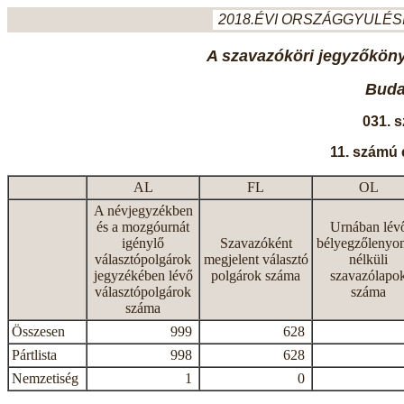
2018.ÉVI ORSZÁGGYULÉSI
A szavazóköri jegyzőkönyv
Budap
031. 
11. számú 
AL
FL
OL
A névjegyzékben
és a mozgóurnát
Urnában lév
igénylő
Szavazóként
bélyegzőlenyo
választópolgárok
megjelent választó
nélküli
jegyzékében lévő
polgárok száma
szavazólapo
választópolgárok
száma
száma
Összesen
999
628
Pártlista
998
628
Nemzetiség
1
0