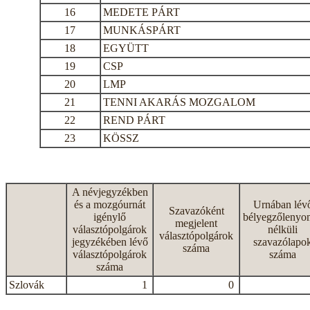
16
MEDETE PÁRT
17
MUNKÁSPÁRT
18
EGYÜTT
19
CSP
20
LMP
21
TENNI AKARÁS MOZGALOM
22
REND PÁRT
23
KÖSSZ
A névjegyzékben
és a mozgóurnát
Urnában lév
Szavazóként
igénylő
bélyegzőlenyo
megjelent
választópolgárok
nélküli
választópolgárok
jegyzékében lévő
szavazólapo
száma
választópolgárok
száma
száma
Szlovák
1
0