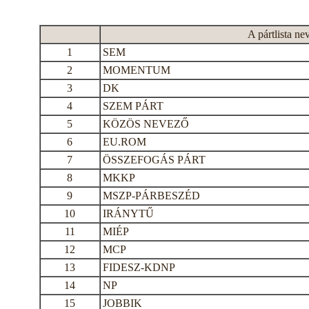
A pártlista ne
1
SEM
2
MOMENTUM
3
DK
4
SZEM PÁRT
5
KÖZÖS NEVEZŐ
6
EU.ROM
7
ÖSSZEFOGÁS PÁRT
8
MKKP
9
MSZP-PÁRBESZÉD
10
IRÁNYTŰ
11
MIÉP
12
MCP
13
FIDESZ-KDNP
14
NP
15
JOBBIK