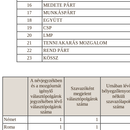
16
MEDETE PÁRT
17
MUNKÁSPÁRT
18
EGYÜTT
19
CSP
20
LMP
21
TENNI AKARÁS MOZGALOM
22
REND PÁRT
23
KÖSSZ
A névjegyzékben
és a mozgóurnát
Urnában lév
Szavazóként
igénylő
bélyegzőlenyo
megjelent
választópolgárok
nélküli
választópolgárok
jegyzékében lévő
szavazólapo
száma
választópolgárok
száma
száma
Német
1
1
Roma
1
1