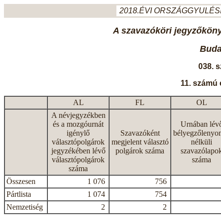
2018.ÉVI ORSZÁGGYULÉSI
A szavazóköri jegyzőkönyv
Budap
038. 
11. számú 
AL
FL
OL
A névjegyzékben
és a mozgóurnát
Urnában lév
igénylő
Szavazóként
bélyegzőlenyo
választópolgárok
megjelent választó
nélküli
jegyzékében lévő
polgárok száma
szavazólapo
választópolgárok
száma
száma
Összesen
1 076
756
Pártlista
1 074
754
Nemzetiség
2
2