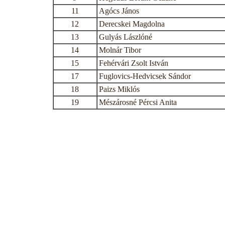
11
Agócs János
12
Derecskei Magdolna
13
Gulyás Lászlóné
14
Molnár Tibor
15
Fehérvári Zsolt István
17
Fuglovics-Hedvicsek Sándor
18
Paizs Miklós
19
Mészárosné Pércsi Anita