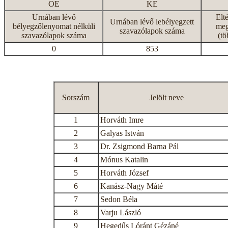
OE
KE
Urnában lévő
Elt
Urnában lévő lebélyegzett
bélyegzőlenyomat nélküli
meg
szavazólapok száma
szavazólapok száma
(tö
0
853
Sorszám
Jelölt neve
1
Horváth Imre
2
Galyas István
3
Dr. Zsigmond Barna Pál
4
Mónus Katalin
5
Horváth József
6
Kanász-Nagy Máté
7
Sedon Béla
8
Varju László
9
Hegedűs Lóránt Gézáné