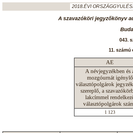
2018.ÉVI ORSZÁGGYULÉSI
A szavazóköri jegyzőkönyv ada
Budap
043. 
11. számú 
AE
A névjegyzékben és 
mozgóurnát igénylő
választópolgárok jegyzé
szereplő, a szavazókör
lakcímmel rendelkez
választópolgárok szá
1 123