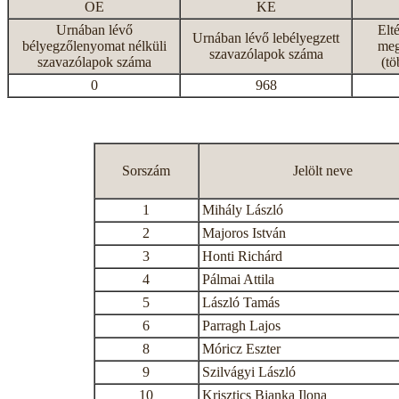
OE
KE
Urnában lévő
Elt
Urnában lévő lebélyegzett
bélyegzőlenyomat nélküli
meg
szavazólapok száma
szavazólapok száma
(tö
0
968
Sorszám
Jelölt neve
1
Mihály László
2
Majoros István
3
Honti Richárd
4
Pálmai Attila
5
László Tamás
6
Parragh Lajos
8
Móricz Eszter
9
Szilvágyi László
10
Krisztics Bianka Ilona