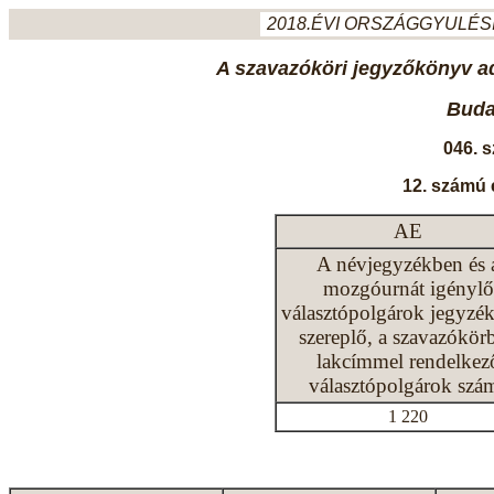
2018.ÉVI ORSZÁGGYULÉSI
A szavazóköri jegyzőkönyv ada
Budap
046. 
12. számú 
AE
A névjegyzékben és 
mozgóurnát igénylő
választópolgárok jegyzé
szereplő, a szavazókör
lakcímmel rendelkez
választópolgárok szá
1 220